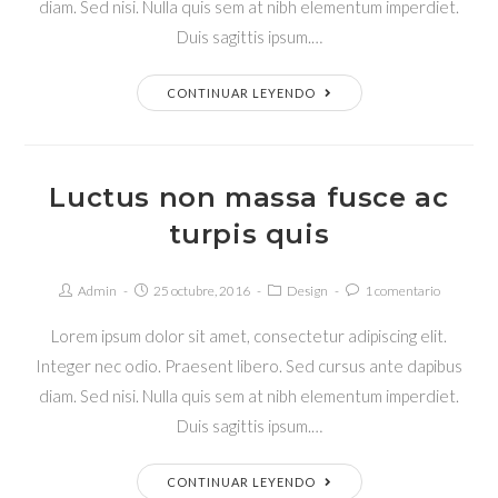
diam. Sed nisi. Nulla quis sem at nibh elementum imperdiet.
Duis sagittis ipsum.…
Pellentesque
CONTINUAR LEYENDO
nibh
aenean
quam
Luctus non massa fusce ac
in
turpis quis
scelerisque
Autor
Publicación
Categoría
Comentarios
Admin
25 octubre, 2016
Design
1 comentario
de
de
de
de
la
la
la
la
Lorem ipsum dolor sit amet, consectetur adipiscing elit.
entrada:
entrada:
entrada:
entrada:
Integer nec odio. Praesent libero. Sed cursus ante dapibus
diam. Sed nisi. Nulla quis sem at nibh elementum imperdiet.
Duis sagittis ipsum.…
Luctus
CONTINUAR LEYENDO