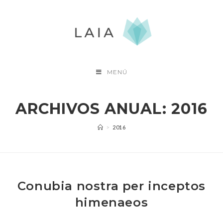
Saltar
al
contenido
MENÚ
ARCHIVOS ANUAL: 2016
>
2016
Conubia nostra per inceptos
himenaeos