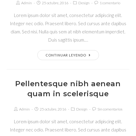
Autor
Publicación
Categoría
Comentarios
Admin
25 octubre, 2016
Design
1 comentario
de
de
de
de
la
la
la
la
Lorem ipsum dolor sit amet, consectetur adipiscing elit.
entrada:
entrada:
entrada:
entrada:
Integer nec odio. Praesent libero. Sed cursus ante dapibus
diam. Sed nisi. Nulla quis sem at nibh elementum imperdiet.
Duis sagittis ipsum.…
Conubia
CONTINUAR LEYENDO
nostra
per
inceptos
Pellentesque nibh aenean
himenaeos
quam in scelerisque
Autor
Publicación
Categoría
Comentarios
Admin
25 octubre, 2016
Design
Sin comentarios
de
de
de
de
la
la
la
la
Lorem ipsum dolor sit amet, consectetur adipiscing elit.
entrada:
entrada:
entrada:
entrada:
Integer nec odio. Praesent libero. Sed cursus ante dapibus